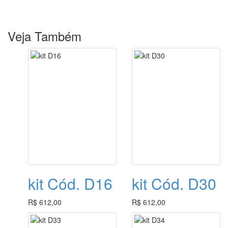
Pedido: #06468
data: 02/04/2024
Veja Também
Pedido: #05236
data: 09/11/2023
Pedido: #04432
data: 08/08/2023
Pedido: #03788
kit Cód. D16
kit Cód. D30
data: 12/06/2023
R$ 612,00
R$ 612,00