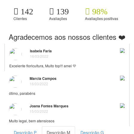
142
139
98%
Clientes
Avaliações
Avaliações positivas
Agradecemos aos nossos clientes ❤️
Isabela Faria
16/03/2022
Excelente floricultura, Muito top!!! amei 💛
Marcia Campos
16/03/2022
ótimo, parabéns
Joana Fontes Marques
15/03/2022
Muito legal, bem atensiosos
Descrição P
Descrição M
Descrição G