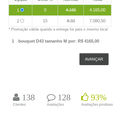
0
4.165
4.165,00
1
15
8.33
7.080,50
2
* Promoção válida quando a entrega for para o mesmo local
bouquet
D43
tamanho
M
por:
R$ 4165,00
AVANÇAR
138
128
93%
Clientes
Avaliações
Avaliações positivas